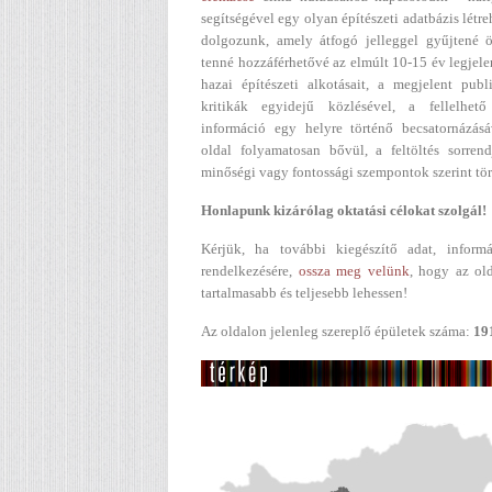
segítségével egy olyan építészeti adatbázis létr
dolgozunk, amely átfogó jelleggel gyűjtené ö
tenné hozzáférhetővé az elmúlt 10-15 év legjel
hazai építészeti alkotásait, a megjelent publ
kritikák egyidejű közlésével, a fellelhető
információ egy helyre történő becsatornázásá
oldal folyamatosan bővül, a feltöltés sorren
minőségi vagy fontossági szempontok szerint tör
Honlapunk kizárólag oktatási célokat szolgál!
Kérjük, ha további kiegészítő adat, informá
rendelkezésére,
ossza meg velünk
, hogy az ol
tartalmasabb és teljesebb lehessen!
Az oldalon jelenleg szereplő épületek száma:
19