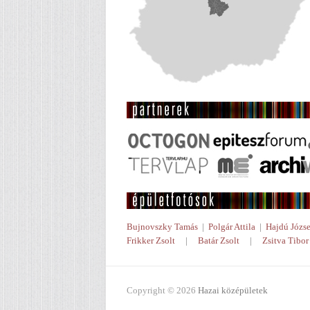
Bujnovszky Tamás
|
Polgár Attila
|
Hajdú Józse
Frikker Zsolt
|
Batár Zsolt
|
Zsitva Tibor
Copyright © 2026
Hazai középületek