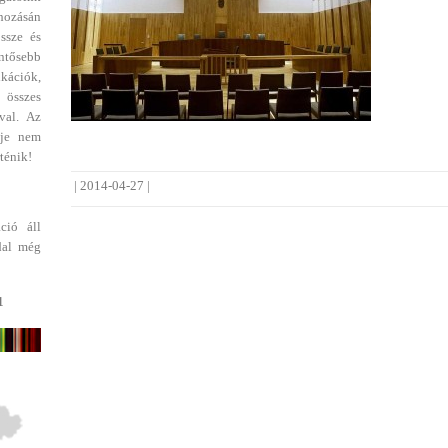
ehozásán
ssze és
entősebb
ikációk,
 összes
val. Az
dje nem
ténik!
|
2014-04-27
|
ció áll
dal még
1