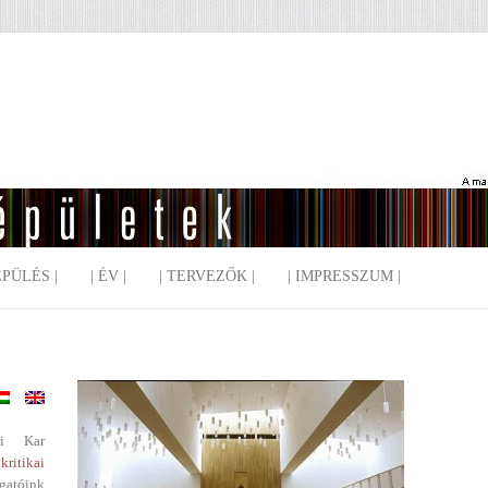
EPÜLÉS |
| ÉV |
| TERVEZŐK |
| IMPRESSZUM |
i Kar
kritikai
gatóink