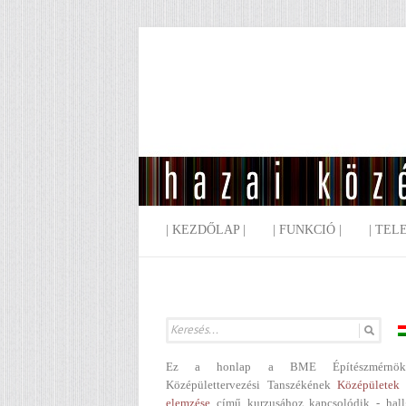
| KEZDŐLAP |
| FUNKCIÓ |
| TEL
Ez a honlap a BME Építészmérnök
Középülettervezési Tanszékének
Középületek 
elemzése
című kurzusához kapcsolódik - hall