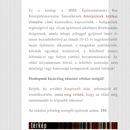
Ez a honlap a BME Építészmérnöki Kar
Középülettervezési Tanszékének
Középületek kritikai
elemzése
című kurzusához kapcsolódik - hallgatóink
segítségével egy olyan építészeti adatbázis létrehozásán
dolgozunk, amely átfogó jelleggel gyűjtené össze és
tenné hozzáférhetővé az elmúlt 10-15 év legjelentősebb
hazai építészeti alkotásait, a megjelent publikációk,
kritikák egyidejű közlésével, a fellelhető összes
információ egy helyre történő becsatornázásával. Az
oldal folyamatosan bővül, a feltöltés sorrendje nem
minőségi vagy fontossági szempontok szerint történik!
Honlapunk kizárólag oktatási célokat szolgál!
Kérjük, ha további kiegészítő adat, információ áll
rendelkezésére,
ossza meg velünk
, hogy az oldal még
tartalmasabb és teljesebb lehessen!
Az oldalon jelenleg szereplő épületek száma:
191