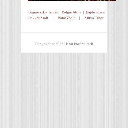
Bujnovszky Tamás
|
Polgár Attila
|
Hajdú József
Frikker Zsolt
|
Batár Zsolt
|
Zsitva Tibor
Copyright © 2026
Hazai középületek