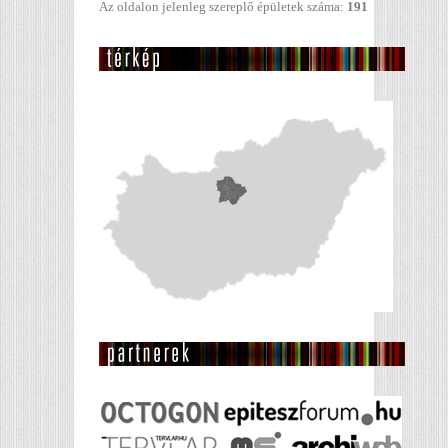
Az oldalon jelenleg szereplő épületek száma:
191