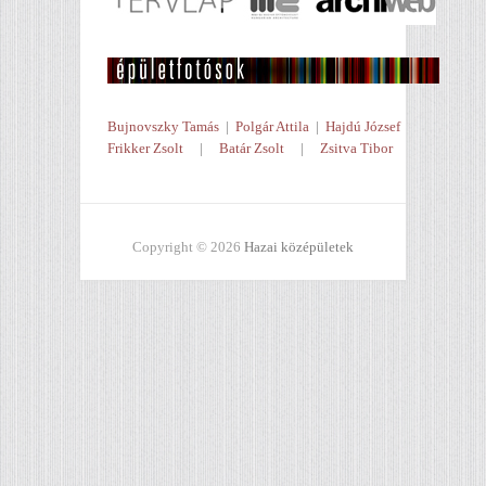
Bujnovszky Tamás
|
Polgár Attila
|
Hajdú József
Frikker Zsolt
|
Batár Zsolt
|
Zsitva Tibor
Copyright © 2026
Hazai középületek