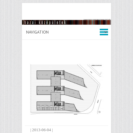
|
2013-06-04
|