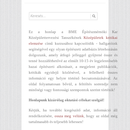
Ez a honlap a BME Építészmérnöki Kar
Középülettervezési Tanszékének
Középületek kritikai
elemzése
című kurzusához kapcsolódik - hallgatóink
segítségével egy olyan építészeti adatbázis létrehozásán
dolgozunk, amely átfogó jelleggel gyűjtené össze és
tenné hozzáférhetővé az elmúlt 10-15 év legjelentősebb
hazai építészeti alkotásait, a megjelent publikációk,
kritikák egyidejű közlésével, a fellelhető összes
információ egy helyre történő becsatornázásával. Az
oldal folyamatosan bővül, a feltöltés sorrendje nem
minőségi vagy fontossági szempontok szerint történik!
Honlapunk kizárólag oktatási célokat szolgál!
Kérjük, ha további kiegészítő adat, információ áll
rendelkezésére,
ossza meg velünk
, hogy az oldal még
tartalmasabb és teljesebb lehessen!