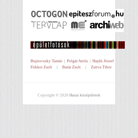
Bujnovszky Tamás
|
Polgár Attila
|
Hajdú József
Frikker Zsolt
|
Batár Zsolt
|
Zsitva Tibor
Copyright © 2026
Hazai középületek