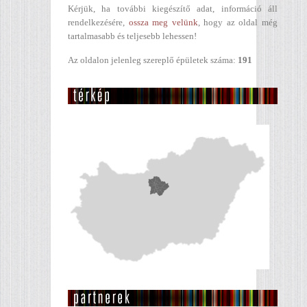
Kérjük, ha további kiegészítő adat, információ áll
rendelkezésére,
ossza meg velünk
, hogy az oldal még
tartalmasabb és teljesebb lehessen!
Az oldalon jelenleg szereplő épületek száma:
191