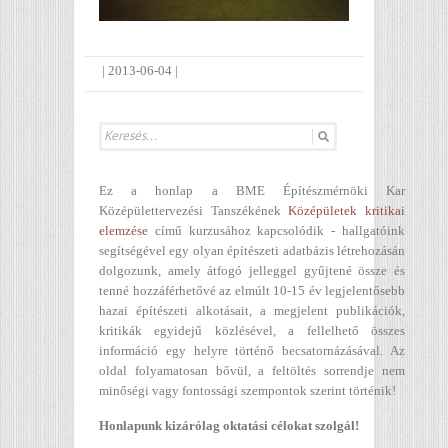
|
2013-06-04
|
Ez a honlap a BME Építészmérnöki Kar
Középülettervezési Tanszékének
Középületek kritikai
elemzése
című kurzusához kapcsolódik - hallgatóink
segítségével egy olyan építészeti adatbázis létrehozásán
dolgozunk, amely átfogó jelleggel gyűjtené össze és
tenné hozzáférhetővé az elmúlt 10-15 év legjelentősebb
hazai építészeti alkotásait, a megjelent publikációk,
kritikák egyidejű közlésével, a fellelhető összes
információ egy helyre történő becsatornázásával. Az
oldal folyamatosan bővül, a feltöltés sorrendje nem
minőségi vagy fontossági szempontok szerint történik!
Honlapunk kizárólag oktatási célokat szolgál!