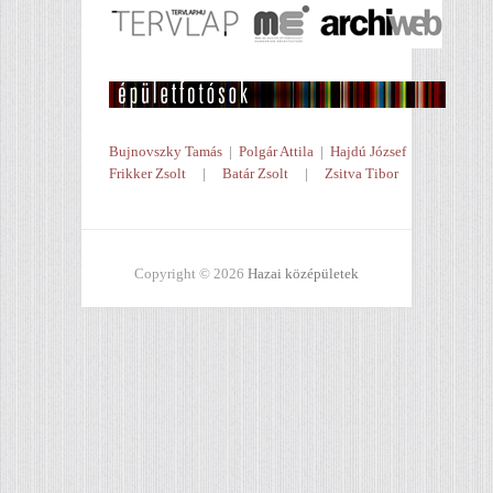
Bujnovszky Tamás
|
Polgár Attila
|
Hajdú József
Frikker Zsolt
|
Batár Zsolt
|
Zsitva Tibor
Copyright © 2026
Hazai középületek