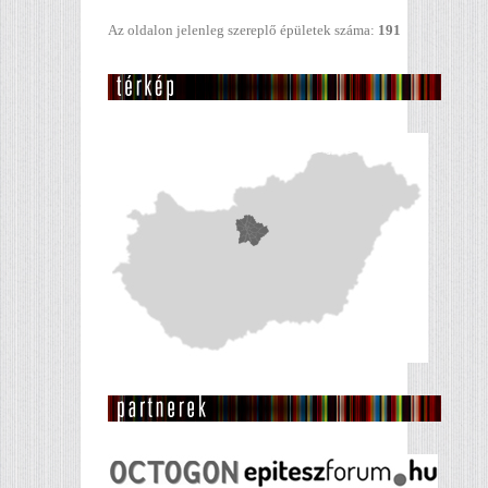
Az oldalon jelenleg szereplő épületek száma:
191