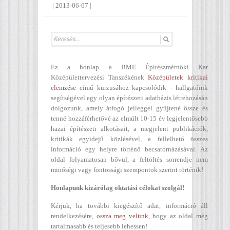
|
2013-06-07
|
Ez a honlap a BME Építészmérnöki Kar
Középülettervezési Tanszékének
Középületek kritikai
elemzése
című kurzusához kapcsolódik - hallgatóink
segítségével egy olyan építészeti adatbázis létrehozásán
dolgozunk, amely átfogó jelleggel gyűjtené össze és
tenné hozzáférhetővé az elmúlt 10-15 év legjelentősebb
hazai építészeti alkotásait, a megjelent publikációk,
kritikák egyidejű közlésével, a fellelhető összes
információ egy helyre történő becsatornázásával. Az
oldal folyamatosan bővül, a feltöltés sorrendje nem
minőségi vagy fontossági szempontok szerint történik!
Honlapunk kizárólag oktatási célokat szolgál!
Kérjük, ha további kiegészítő adat, információ áll
rendelkezésére,
ossza meg velünk
, hogy az oldal még
tartalmasabb és teljesebb lehessen!