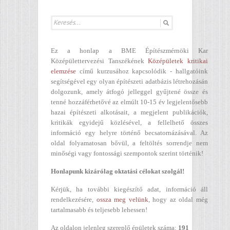
Ez a honlap a BME Építészmérnöki Kar
Középülettervezési Tanszékének
Középületek kritikai
elemzése
című kurzusához kapcsolódik - hallgatóink
segítségével egy olyan építészeti adatbázis létrehozásán
dolgozunk, amely átfogó jelleggel gyűjtené össze és
tenné hozzáférhetővé az elmúlt 10-15 év legjelentősebb
hazai építészeti alkotásait, a megjelent publikációk,
kritikák egyidejű közlésével, a fellelhető összes
információ egy helyre történő becsatornázásával. Az
oldal folyamatosan bővül, a feltöltés sorrendje nem
minőségi vagy fontossági szempontok szerint történik!
Honlapunk kizárólag oktatási célokat szolgál!
Kérjük, ha további kiegészítő adat, információ áll
rendelkezésére,
ossza meg velünk
, hogy az oldal még
tartalmasabb és teljesebb lehessen!
Az oldalon jelenleg szereplő épületek száma:
191