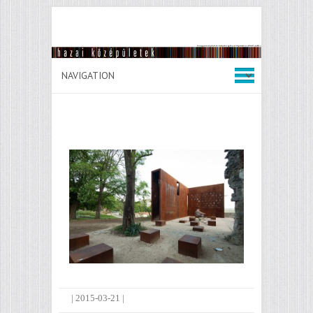
|
2015-03-21
|