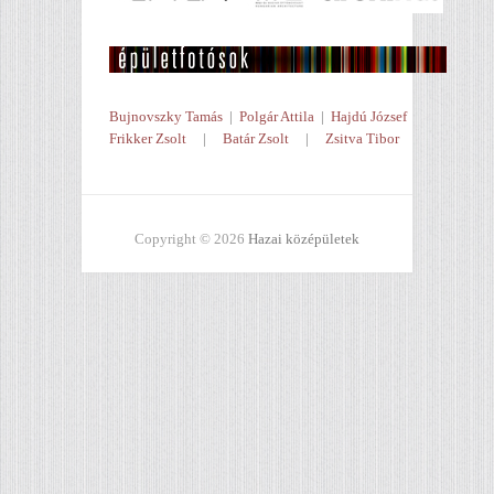
Bujnovszky Tamás
|
Polgár Attila
|
Hajdú József
Frikker Zsolt
|
Batár Zsolt
|
Zsitva Tibor
Copyright © 2026
Hazai középületek