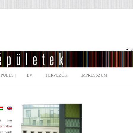
EPÜLÉS |
| ÉV |
| TERVEZŐK |
| IMPRESSZUM |
i Kar
kritikai
gatóink