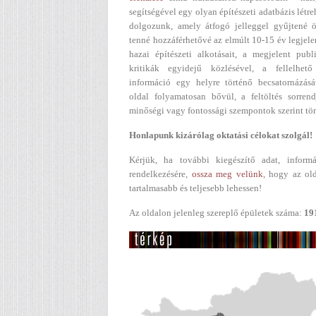
segítségével egy olyan építészeti adatbázis létr
dolgozunk, amely átfogó jelleggel gyűjtené ö
tenné hozzáférhetővé az elmúlt 10-15 év legjel
hazai építészeti alkotásait, a megjelent publ
kritikák egyidejű közlésével, a fellelhető
információ egy helyre történő becsatornázásá
oldal folyamatosan bővül, a feltöltés sorren
minőségi vagy fontossági szempontok szerint tör
Honlapunk kizárólag oktatási célokat szolgál!
Kérjük, ha további kiegészítő adat, informá
rendelkezésére,
ossza meg velünk
, hogy az ol
tartalmasabb és teljesebb lehessen!
Az oldalon jelenleg szereplő épületek száma:
19