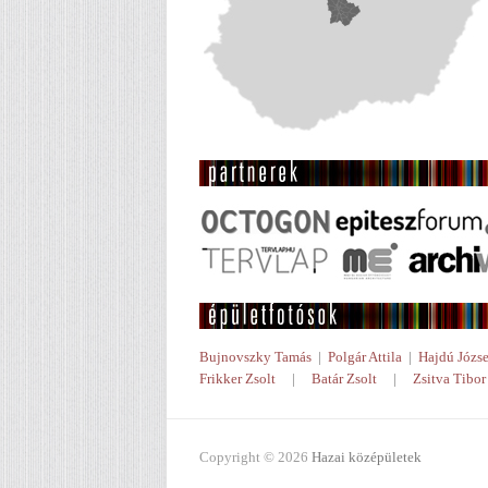
Bujnovszky Tamás
|
Polgár Attila
|
Hajdú Józse
Frikker Zsolt
|
Batár Zsolt
|
Zsitva Tibor
Copyright © 2026
Hazai középületek