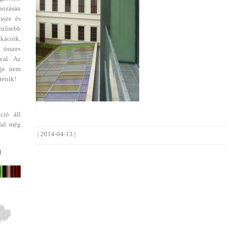
ehozásán
ssze és
entősebb
ikációk,
 összes
val. Az
dje nem
ténik!
ció áll
dal még
|
2014-04-13
|
1