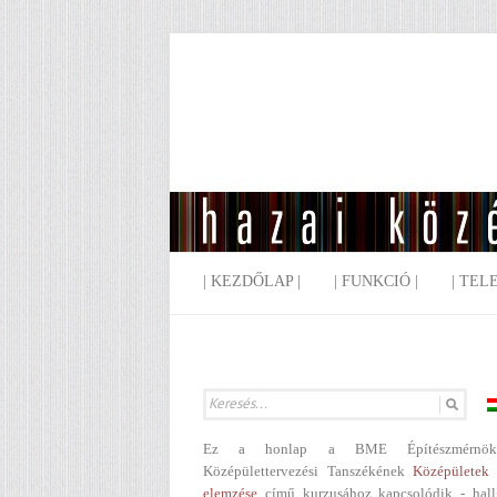
| KEZDŐLAP |
| FUNKCIÓ |
| TEL
Ez a honlap a BME Építészmérnök
Középülettervezési Tanszékének
Középületek 
elemzése
című kurzusához kapcsolódik - hall