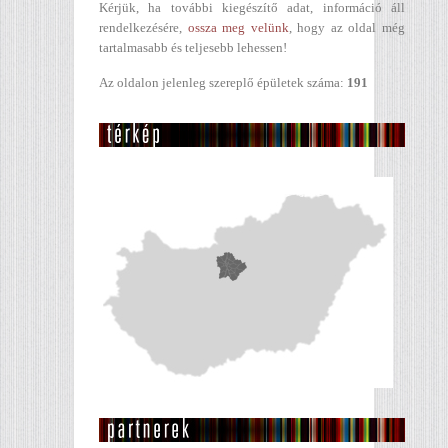
Kérjük, ha további kiegészítő adat, információ áll
rendelkezésére,
ossza meg velünk
, hogy az oldal még
tartalmasabb és teljesebb lehessen!
Az oldalon jelenleg szereplő épületek száma:
191