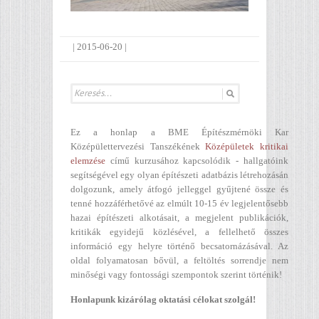
|
2015-06-20
|
Ez a honlap a BME Építészmérnöki Kar
Középülettervezési Tanszékének
Középületek kritikai
elemzése
című kurzusához kapcsolódik - hallgatóink
segítségével egy olyan építészeti adatbázis létrehozásán
dolgozunk, amely átfogó jelleggel gyűjtené össze és
tenné hozzáférhetővé az elmúlt 10-15 év legjelentősebb
hazai építészeti alkotásait, a megjelent publikációk,
kritikák egyidejű közlésével, a fellelhető összes
információ egy helyre történő becsatornázásával. Az
oldal folyamatosan bővül, a feltöltés sorrendje nem
minőségi vagy fontossági szempontok szerint történik!
Honlapunk kizárólag oktatási célokat szolgál!