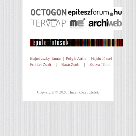
Bujnovszky Tamás
|
Polgár Attila
|
Hajdú József
Frikker Zsolt
|
Batár Zsolt
|
Zsitva Tibor
Copyright © 2026
Hazai középületek