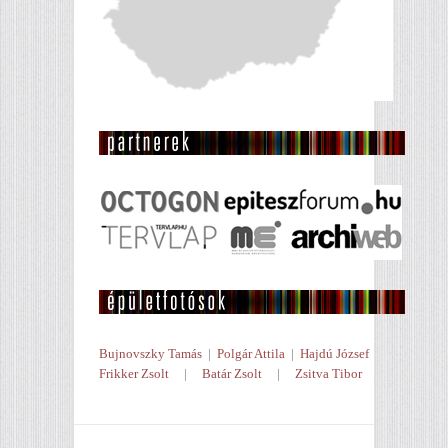
Bujnovszky Tamás
|
Polgár Attila
|
Hajdú József
Frikker Zsolt
|
Batár Zsolt
|
Zsitva Tibor