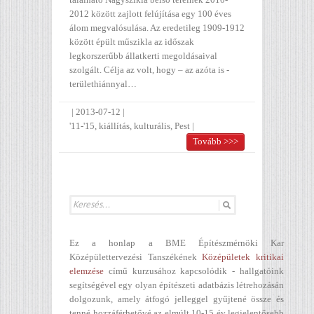
2012 között zajlott felújítása egy 100 éves
álom megvalósulása. Az eredetileg 1909-1912
között épült műszikla az időszak
legkorszerűbb állatkerti megoldásaival
szolgált. Célja az volt, hogy – az azóta is -
területhiánnyal…
|
2013-07-12
|
'11-'15
,
kiállítás
,
kulturális
,
Pest
|
Tovább >>>
Ez a honlap a BME Építészmérnöki Kar
Középülettervezési Tanszékének
Középületek kritikai
elemzése
című kurzusához kapcsolódik - hallgatóink
segítségével egy olyan építészeti adatbázis létrehozásán
dolgozunk, amely átfogó jelleggel gyűjtené össze és
tenné hozzáférhetővé az elmúlt 10-15 év legjelentősebb