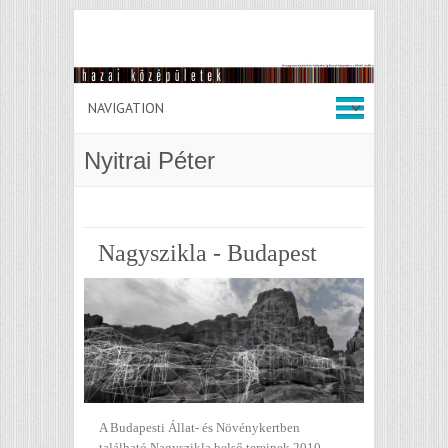
Nyitrai Péter
Nagyszikla - Budapest
A Budapesti Állat- és Növénykertben
található Nagyszikla belső tereinek 2010-