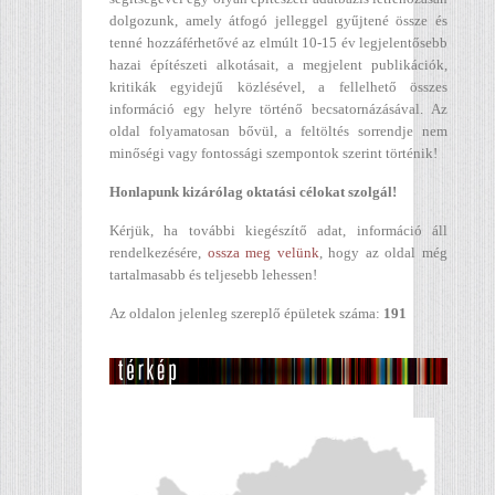
dolgozunk, amely átfogó jelleggel gyűjtené össze és
tenné hozzáférhetővé az elmúlt 10-15 év legjelentősebb
hazai építészeti alkotásait, a megjelent publikációk,
kritikák egyidejű közlésével, a fellelhető összes
információ egy helyre történő becsatornázásával. Az
oldal folyamatosan bővül, a feltöltés sorrendje nem
minőségi vagy fontossági szempontok szerint történik!
Honlapunk kizárólag oktatási célokat szolgál!
Kérjük, ha további kiegészítő adat, információ áll
rendelkezésére,
ossza meg velünk
, hogy az oldal még
tartalmasabb és teljesebb lehessen!
Az oldalon jelenleg szereplő épületek száma:
191