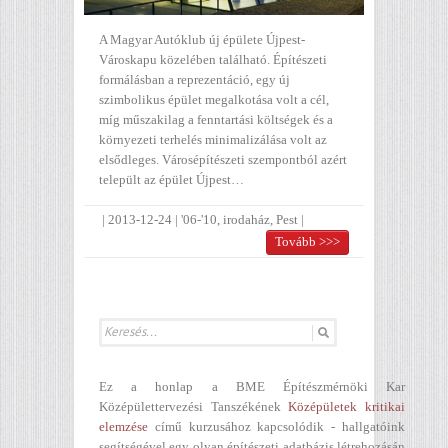
A Magyar Autóklub új épülete Újpest-
Városkapu közelében található. Építészeti
formálásban a reprezentáció, egy új
szimbolikus épület megalkotása volt a cél,
míg műszakilag a fenntartási költségek és a
környezeti terhelés minimalizálása volt az
elsődleges. Városépítészeti szempontból azért
települt az épület Újpest…
|
2013-12-24
|
'06-'10
,
irodaház
,
Pest
|
Tovább >>>
Ez a honlap a BME Építészmérnöki Kar
Középülettervezési Tanszékének
Középületek kritikai
elemzése
című kurzusához kapcsolódik - hallgatóink
segítségével egy olyan építészeti adatbázis létrehozásán