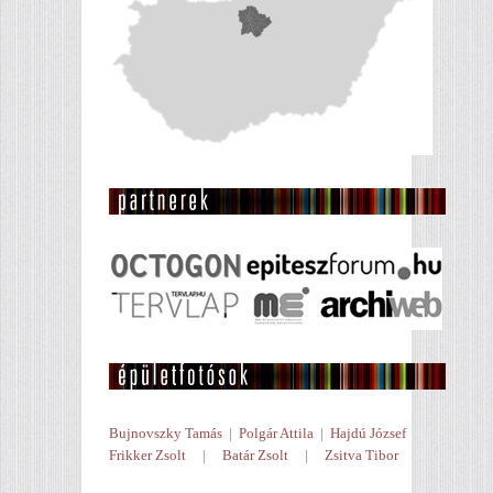
Bujnovszky Tamás
|
Polgár Attila
|
Hajdú József
Frikker Zsolt
|
Batár Zsolt
|
Zsitva Tibor