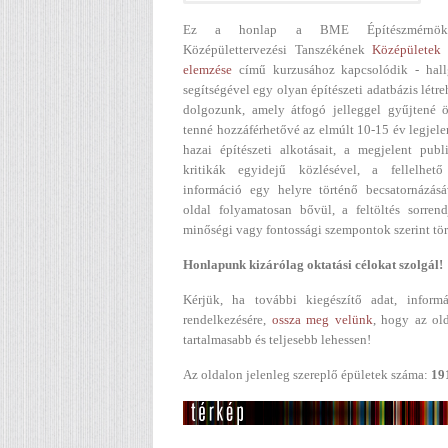
Ez a honlap a BME Építészmérnök
Középülettervezési Tanszékének
Középületek 
elemzése
című kurzusához kapcsolódik - hall
segítségével egy olyan építészeti adatbázis létr
dolgozunk, amely átfogó jelleggel gyűjtené ö
tenné hozzáférhetővé az elmúlt 10-15 év legjel
hazai építészeti alkotásait, a megjelent publ
kritikák egyidejű közlésével, a fellelhető
információ egy helyre történő becsatornázásá
oldal folyamatosan bővül, a feltöltés sorren
minőségi vagy fontossági szempontok szerint tör
Honlapunk kizárólag oktatási célokat szolgál!
Kérjük, ha további kiegészítő adat, informá
rendelkezésére,
ossza meg velünk
, hogy az ol
tartalmasabb és teljesebb lehessen!
Az oldalon jelenleg szereplő épületek száma:
19