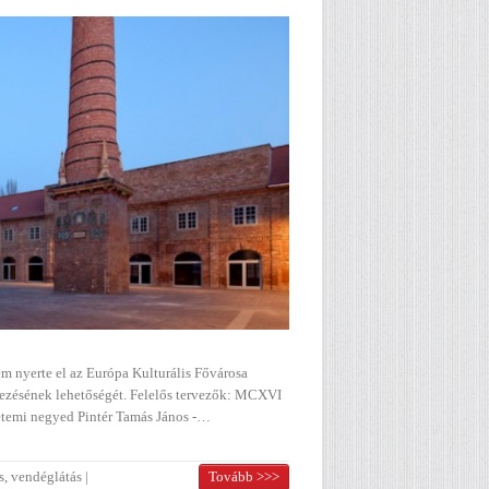
 nyerte el az Európa Kulturális Fővárosa
vezésének lehetőségét. Felelős tervezők: MCXVI
etemi negyed Pintér Tamás János -…
s
,
vendéglátás
|
Tovább >>>