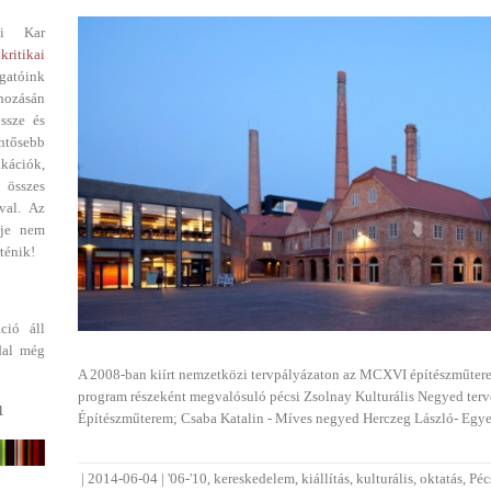
i Kar
kritikai
gatóink
ehozásán
ssze és
entősebb
ikációk,
 összes
val. Az
dje nem
ténik!
ció áll
dal még
A 2008-ban kiírt nemzetközi tervpályázaton az MCXVI építészműterem
program részeként megvalósuló pécsi Zsolnay Kulturális Negyed ter
1
Építészműterem; Csaba Katalin - Míves negyed Herczeg László- Egy
|
2014-06-04
|
'06-'10
,
kereskedelem
,
kiállítás
,
kulturális
,
oktatás
,
Péc