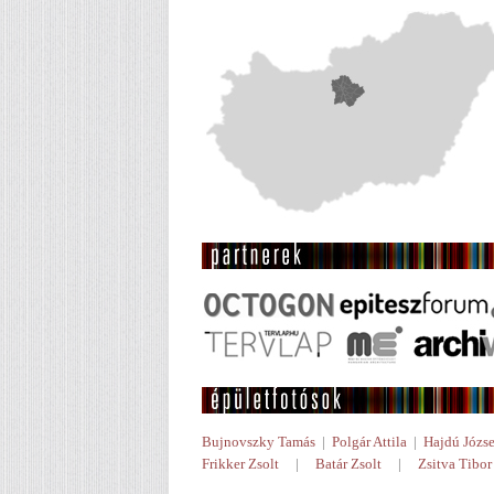
Bujnovszky Tamás
|
Polgár Attila
|
Hajdú Józse
Frikker Zsolt
|
Batár Zsolt
|
Zsitva Tibor