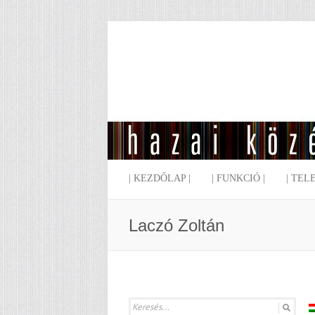
| KEZDŐLAP |
| FUNKCIÓ |
| TEL
Laczó Zoltán