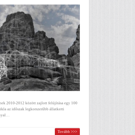
nek 2010-2012 között zajlott felújítása egy 100
kla az időszak legkorszerűbb állatkerti
nnyal…
Tovább >>>