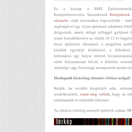
Ez a honlap a BME Építészmérnök
Középülettervezési Tanszékének
Középületek 
elemzése
című kurzusához kapcsolódik - hall
segítségével egy olyan építészeti adatbázis létr
dolgozunk, amely átfogó jelleggel gyűjtené ö
tenné hozzáférhetővé az elmúlt 10-15 év legjel
hazai építészeti alkotásait, a megjelent publ
kritikák egyidejű közlésével, a fellelhető
információ egy helyre történő becsatornázásá
oldal folyamatosan bővül, a feltöltés sorren
minőségi vagy fontossági szempontok szerint tör
Honlapunk kizárólag oktatási célokat szolgál!
Kérjük, ha további kiegészítő adat, informá
rendelkezésére,
ossza meg velünk
, hogy az ol
tartalmasabb és teljesebb lehessen!
Az oldalon jelenleg szereplő épületek száma:
19