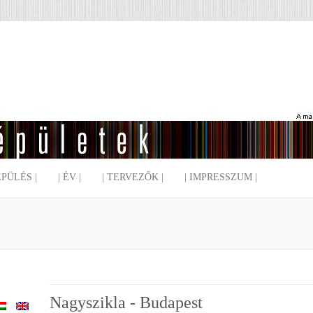
EPÜLÉS |
| ÉV |
| TERVEZŐK |
| IMPRESSZUM |
Nagyszikla - Budapest