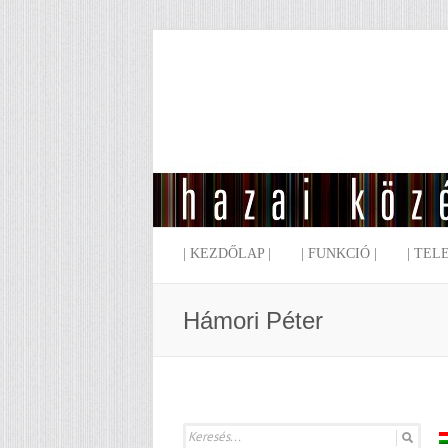
| KEZDŐLAP |
| FUNKCIÓ |
| TEL
Hámori Péter