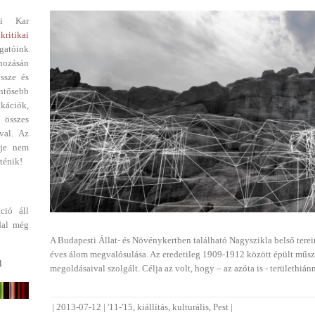
i Kar
kritikai
gatóink
ehozásán
ssze és
entősebb
ikációk,
 összes
val. Az
dje nem
ténik!
ció áll
dal még
A Budapesti Állat- és Növénykertben található Nagyszikla belső terei
éves álom megvalósulása. Az eredetileg 1909-1912 között épült műszi
1
megoldásaival szolgált. Célja az volt, hogy – az azóta is - területhiá
|
2013-07-12
|
'11-'15
,
kiállítás
,
kulturális
,
Pest
|