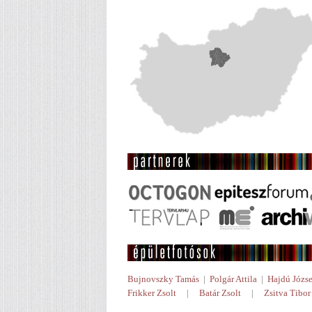
Bujnovszky Tamás
|
Polgár Attila
|
Hajdú Józse
Frikker Zsolt
|
Batár Zsolt
|
Zsitva Tibor