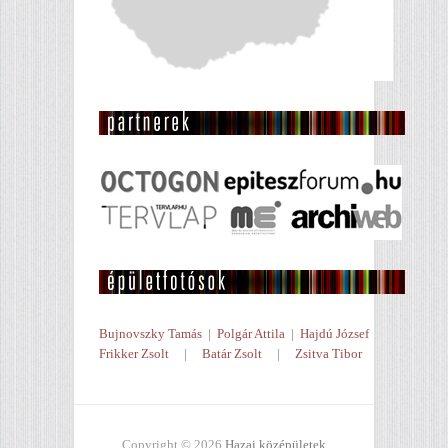
Bujnovszky Tamás
|
Polgár Attila
|
Hajdú József
Frikker Zsolt
|
Batár Zsolt
|
Zsitva Tibor
Copyright © 2026
Hazai középületek