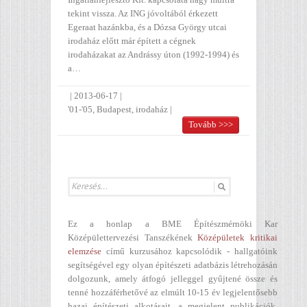
tekint vissza. Az ING jóvoltából érkezett
Egeraat hazánkba, és a Dózsa György utcai
irodaház előtt már épített a cégnek
irodaházakat az Andrássy úton (1992-1994) és
a…
|
2013-06-17
|
'01-'05
,
Budapest
,
irodaház
|
Tovább >>>
Ez a honlap a BME Építészmérnöki Kar
Középülettervezési Tanszékének
Középületek kritikai
elemzése
című kurzusához kapcsolódik - hallgatóink
segítségével egy olyan építészeti adatbázis létrehozásán
dolgozunk, amely átfogó jelleggel gyűjtené össze és
tenné hozzáférhetővé az elmúlt 10-15 év legjelentősebb
hazai építészeti alkotásait, a megjelent publikációk,