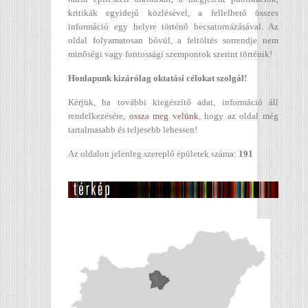
kritikák egyidejű közlésével, a fellelhető összes
információ egy helyre történő becsatornázásával. Az
oldal folyamatosan bővül, a feltöltés sorrendje nem
minőségi vagy fontossági szempontok szerint történik!
Honlapunk kizárólag oktatási célokat szolgál!
Kérjük, ha további kiegészítő adat, információ áll
rendelkezésére,
ossza meg velünk
, hogy az oldal még
tartalmasabb és teljesebb lehessen!
Az oldalon jelenleg szereplő épületek száma:
191