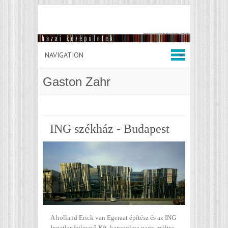
Gaston Zahr
ING székház - Budapest
A holland Erick van Egeraat építész és az ING
Ingatlanfejlesztő Kft. kapcsolata nagy múltra