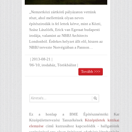
„Nemzetközi zártkörű pályázaton vettünk
részt, ahol mellettünk olyan neves
építészirodák is fel lettek kérve, mint a Közti,
Szász Lászlóék, Erick van Egeraat budapesti
irodája, valamint az NBBJ Architects
Londonból. Érdekes helyzet állt elő, hiszen az
NBBJ tervezte Norvégiában a Pannon…
|
2013-08-21
|
'06-'10
,
irodaház
,
Törökbálint
|
Tovább >>>
Ez a honlap a BME Építészmérnöki Kar
Középülettervezési Tanszékének
Középületek kritikai
elemzése
című kurzusához kapcsolódik - hallgatóink
segítségével egy olyan építészeti adatbázis létrehozásán