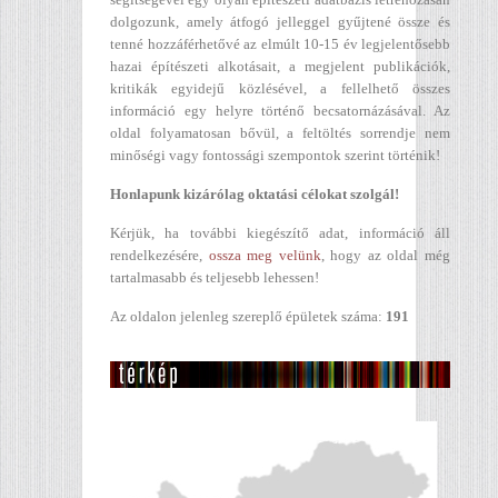
dolgozunk, amely átfogó jelleggel gyűjtené össze és
tenné hozzáférhetővé az elmúlt 10-15 év legjelentősebb
hazai építészeti alkotásait, a megjelent publikációk,
kritikák egyidejű közlésével, a fellelhető összes
információ egy helyre történő becsatornázásával. Az
oldal folyamatosan bővül, a feltöltés sorrendje nem
minőségi vagy fontossági szempontok szerint történik!
Honlapunk kizárólag oktatási célokat szolgál!
Kérjük, ha további kiegészítő adat, információ áll
rendelkezésére,
ossza meg velünk
, hogy az oldal még
tartalmasabb és teljesebb lehessen!
Az oldalon jelenleg szereplő épületek száma:
191