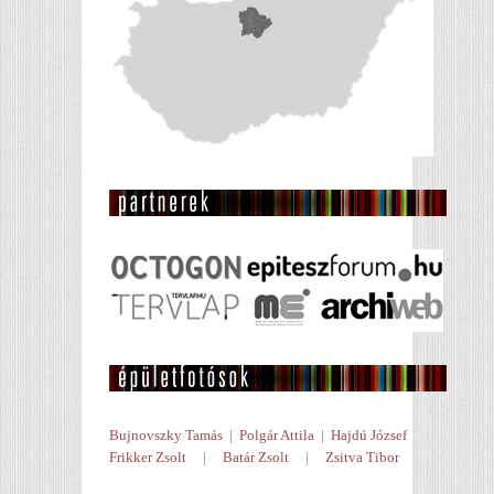
Bujnovszky Tamás
|
Polgár Attila
|
Hajdú József
Frikker Zsolt
|
Batár Zsolt
|
Zsitva Tibor