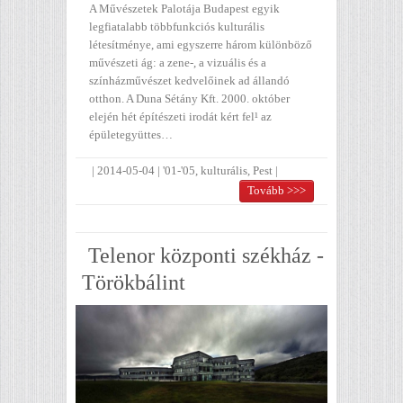
A Művészetek Palotája Budapest egyik
legfiatalabb többfunkciós kulturális
létesítménye, ami egyszerre három különböző
művészeti ág: a zene-, a vizuális és a
színházművészet kedvelőinek ad állandó
otthon. A Duna Sétány Kft. 2000. október
elején hét építészeti irodát kért fel¹ az
épületegyüttes…
|
2014-05-04
|
'01-'05
,
kulturális
,
Pest
|
Tovább >>>
Telenor központi székház -
Törökbálint