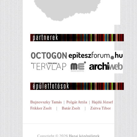
Bujnovszky Tamás
|
Polgár Attila
|
Hajdú József
Frikker Zsolt
|
Batár Zsolt
|
Zsitva Tibor
Copyright © 2026
Hazai középületek