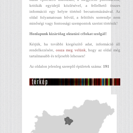
kritikák egyidejű közlésével, a fellelhető összes
információ egy helyre történő becsatornázásával. Az
oldal folyamatosan bővül, a feltöltés sorrendje nem
minőségi vagy fontossági szempontok szerint történik!
Honlapunk kizárólag oktatási célokat szolgál!
Kérjük, ha további kiegészítő adat, információ áll
rendelkezésére,
ossza meg velünk
, hogy az oldal még
tartalmasabb és teljesebb lehessen!
Az oldalon jelenleg szereplő épületek száma:
191