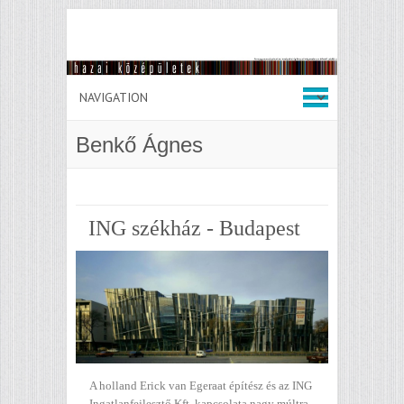
Benkő Ágnes
ING székház - Budapest
A holland Erick van Egeraat építész és az ING
Ingatlanfejlesztő Kft. kapcsolata nagy múltra