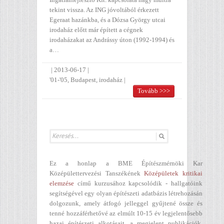
tekint vissza. Az ING jóvoltából érkezett
Egeraat hazánkba, és a Dózsa György utcai
irodaház előtt már épített a cégnek
irodaházakat az Andrássy úton (1992-1994) és
a…
|
2013-06-17
|
'01-'05
,
Budapest
,
irodaház
|
Tovább >>>
Ez a honlap a BME Építészmérnöki Kar
Középülettervezési Tanszékének
Középületek kritikai
elemzése
című kurzusához kapcsolódik - hallgatóink
segítségével egy olyan építészeti adatbázis létrehozásán
dolgozunk, amely átfogó jelleggel gyűjtené össze és
tenné hozzáférhetővé az elmúlt 10-15 év legjelentősebb
hazai építészeti alkotásait, a megjelent publikációk,