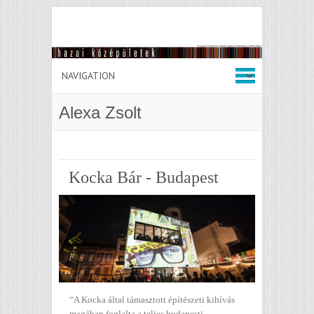
Alexa Zsolt
Kocka Bár - Budapest
“A Kocka által támasztott építészeti kihívás
magában foglalta a teljes budapesti