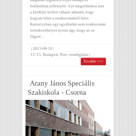
bulikultúra jellemzőit. A jó megoldáshoz arra
a kérdésre kellett választ adnunk, hogy
hogyan lehet a romkocsmáiról híres
Kazinczyban egy egyáltalán nem romkocsmás
szórakozóhelyet nyitni úgy, hogy az ne
lógjon…
|
2015-06-18
|
'11-'15
,
Budapest
,
Pest
,
vendéglátás
|
Tovább >>>
Arany János Speciális
Szakiskola - Csorna