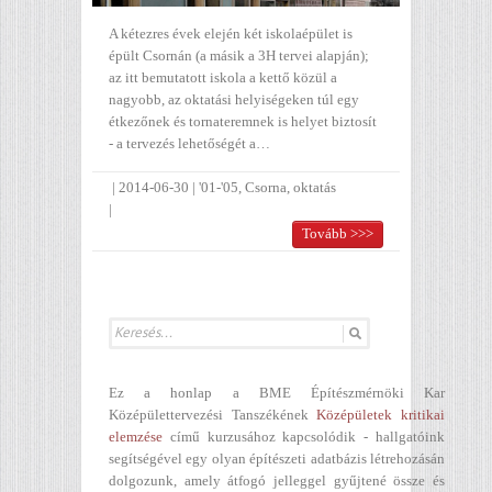
A kétezres évek elején két iskolaépület is
épült Csornán (a másik a 3H tervei alapján);
az itt bemutatott iskola a kettő közül a
nagyobb, az oktatási helyiségeken túl egy
étkezőnek és tornateremnek is helyet biztosít
- a tervezés lehetőségét a…
|
2014-06-30
|
'01-'05
,
Csorna
,
oktatás
|
Tovább >>>
Ez a honlap a BME Építészmérnöki Kar
Középülettervezési Tanszékének
Középületek kritikai
elemzése
című kurzusához kapcsolódik - hallgatóink
segítségével egy olyan építészeti adatbázis létrehozásán
dolgozunk, amely átfogó jelleggel gyűjtené össze és