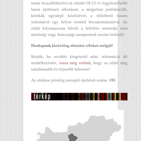
tenné hozzáférhetővé az elmúlt 10-15 év legjelentősebb
hazai építészeti alkotásait, a megjelent publikációk,
kritikák egyidejű közlésével, a fellelhető összes
információ egy helyre történő becsatornázásával. Az
oldal folyamatosan bővül, a feltöltés sorrendje nem
minőségi vagy fontossági szempontok szerint történik!
Honlapunk kizárólag oktatási célokat szolgál!
Kérjük, ha további kiegészítő adat, információ áll
rendelkezésére,
ossza meg velünk
, hogy az oldal még
tartalmasabb és teljesebb lehessen!
Az oldalon jelenleg szereplő épületek száma:
191