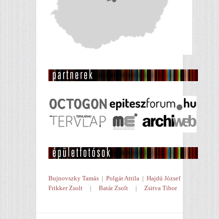
Bujnovszky Tamás
|
Polgár Attila
|
Hajdú József
Frikker Zsolt
|
Batár Zsolt
|
Zsitva Tibor