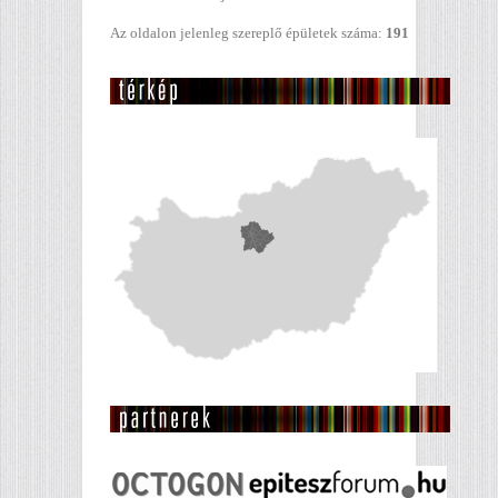
Az oldalon jelenleg szereplő épületek száma:
191