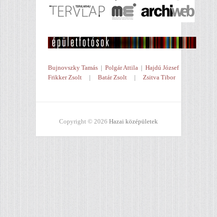
Bujnovszky Tamás
|
Polgár Attila
|
Hajdú József
Frikker Zsolt
|
Batár Zsolt
|
Zsitva Tibor
Copyright © 2026
Hazai középületek