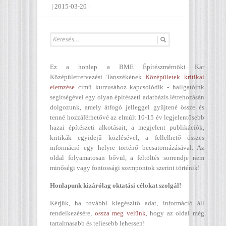
|
2015-03-20
|
Ez a honlap a BME Építészmérnöki Kar
Középülettervezési Tanszékének
Középületek kritikai
elemzése
című kurzusához kapcsolódik - hallgatóink
segítségével egy olyan építészeti adatbázis létrehozásán
dolgozunk, amely átfogó jelleggel gyűjtené össze és
tenné hozzáférhetővé az elmúlt 10-15 év legjelentősebb
hazai építészeti alkotásait, a megjelent publikációk,
kritikák egyidejű közlésével, a fellelhető összes
információ egy helyre történő becsatornázásával. Az
oldal folyamatosan bővül, a feltöltés sorrendje nem
minőségi vagy fontossági szempontok szerint történik!
Honlapunk kizárólag oktatási célokat szolgál!
Kérjük, ha további kiegészítő adat, információ áll
rendelkezésére,
ossza meg velünk
, hogy az oldal még
tartalmasabb és teljesebb lehessen!