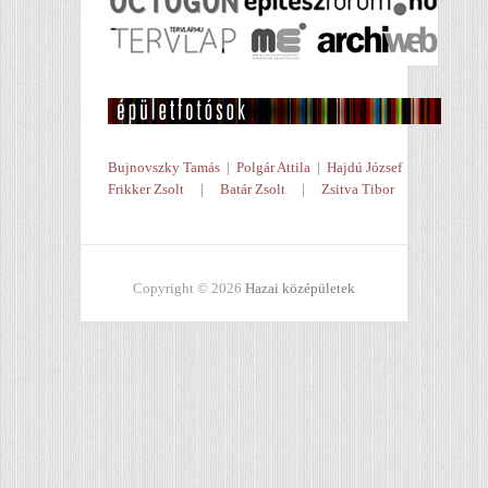
Bujnovszky Tamás
|
Polgár Attila
|
Hajdú József
Frikker Zsolt
|
Batár Zsolt
|
Zsitva Tibor
Copyright © 2026
Hazai középületek