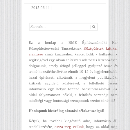
|
2015-06-11
|
Ez a honlap a BME Építészmérnöki Kar
Középülettervezési Tanszékének
Középületek kritikai
elemzése
című kurzusához kapcsolódik - hallgatóink
segítségével egy olyan építészeti adatbázis létrehozásán
dolgozunk, amely átfogó jelleggel gyűjtené össze és
tenné hozzáférhetővé az elmúlt 10-15 év legjelentősebb
hazai építészeti alkotásait, a megjelent publikációk,
kritikák egyidejű közlésével, a fellelhető összes
információ egy helyre történő becsatornázásával. Az
oldal folyamatosan bővül, a feltöltés sorrendje nem
minőségi vagy fontossági szempontok szerint történik!
Honlapunk kizárólag oktatási célokat szolgál!
Kérjük, ha további kiegészítő adat, információ áll
rendelkezésére,
ossza meg velünk
, hogy az oldal még