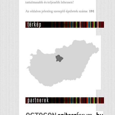
tartalmasabb és teljesebb lehessen!
Az oldalon jelenleg szereplő épületek száma:
191