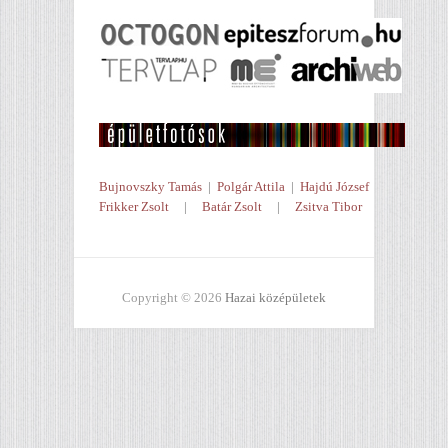
Bujnovszky Tamás
|
Polgár Attila
|
Hajdú József
Frikker Zsolt
|
Batár Zsolt
|
Zsitva Tibor
Copyright © 2026
Hazai középületek