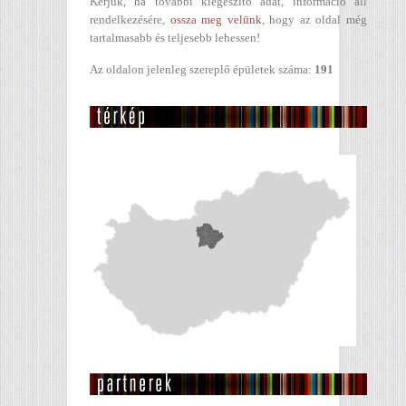
Kérjük, ha további kiegészítő adat, információ áll
rendelkezésére,
ossza meg velünk
, hogy az oldal még
tartalmasabb és teljesebb lehessen!
Az oldalon jelenleg szereplő épületek száma:
191