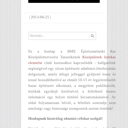
|
2013-06-25
|
Ez a honlap a BME Építészmérnöki Kar
Középülettervezési Tanszékének
Középületek kritikai
elemzése
című kurzusához kapcsolódik - hallgatóink
segítségével egy olyan építészeti adatbázis létrehozásán
dolgozunk, amely átfogó jelleggel gyűjtené össze és
tenné hozzáférhetővé az elmúlt 10-15 év legjelentősebb
hazai építészeti alkotásait, a megjelent publikációk,
kritikák egyidejű közlésével, a fellelhető összes
információ egy helyre történő becsatornázásával. Az
oldal folyamatosan bővül, a feltöltés sorrendje nem
minőségi vagy fontossági szempontok szerint történik!
Honlapunk kizárólag oktatási célokat szolgál!