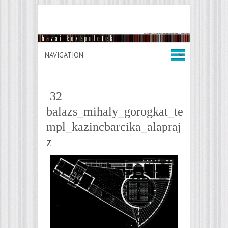
32
balazs_mihaly_gorogkat_te
mpl_kazincbarcika_alapraj
z