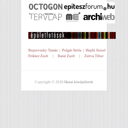
Bujnovszky Tamás
|
Polgár Attila
|
Hajdú József
Frikker Zsolt
|
Batár Zsolt
|
Zsitva Tibor
Copyright © 2026
Hazai középületek