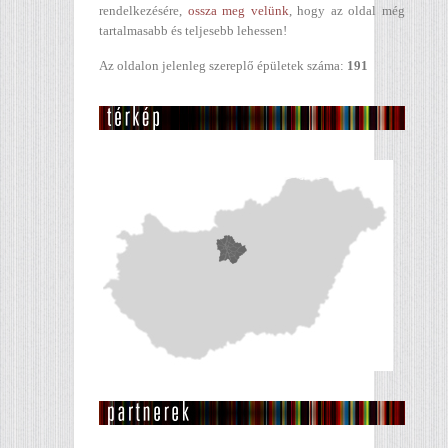
rendelkezésére,
ossza meg velünk
, hogy az oldal még
tartalmasabb és teljesebb lehessen!
Az oldalon jelenleg szereplő épületek száma:
191