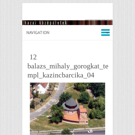
12
balazs_mihaly_gorogkat_te
mpl_kazincbarcika_04