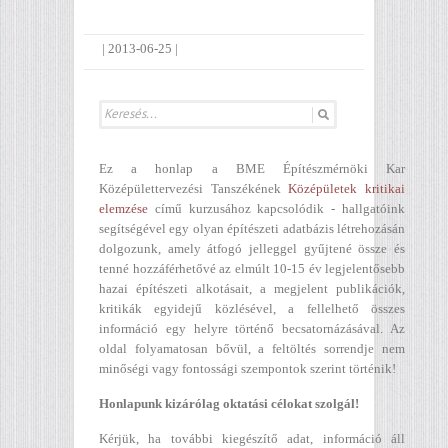
|
2013-06-25
|
Ez a honlap a BME Építészmérnöki Kar
Középülettervezési Tanszékének
Középületek kritikai
elemzése
című kurzusához kapcsolódik - hallgatóink
segítségével egy olyan építészeti adatbázis létrehozásán
dolgozunk, amely átfogó jelleggel gyűjtené össze és
tenné hozzáférhetővé az elmúlt 10-15 év legjelentősebb
hazai építészeti alkotásait, a megjelent publikációk,
kritikák egyidejű közlésével, a fellelhető összes
információ egy helyre történő becsatornázásával. Az
oldal folyamatosan bővül, a feltöltés sorrendje nem
minőségi vagy fontossági szempontok szerint történik!
Honlapunk kizárólag oktatási célokat szolgál!
Kérjük, ha további kiegészítő adat, információ áll