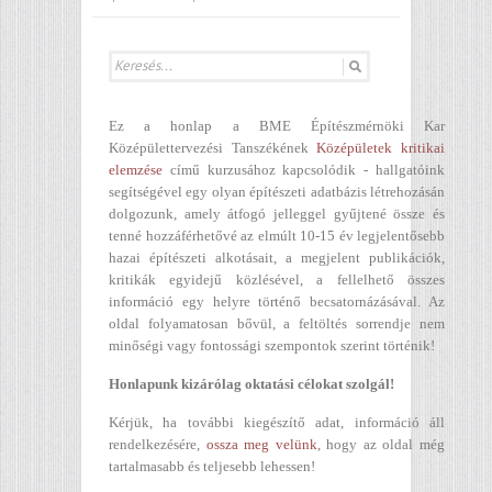
Ez a honlap a BME Építészmérnöki Kar
Középülettervezési Tanszékének
Középületek kritikai
elemzése
című kurzusához kapcsolódik - hallgatóink
segítségével egy olyan építészeti adatbázis létrehozásán
dolgozunk, amely átfogó jelleggel gyűjtené össze és
tenné hozzáférhetővé az elmúlt 10-15 év legjelentősebb
hazai építészeti alkotásait, a megjelent publikációk,
kritikák egyidejű közlésével, a fellelhető összes
információ egy helyre történő becsatornázásával. Az
oldal folyamatosan bővül, a feltöltés sorrendje nem
minőségi vagy fontossági szempontok szerint történik!
Honlapunk kizárólag oktatási célokat szolgál!
Kérjük, ha további kiegészítő adat, információ áll
rendelkezésére,
ossza meg velünk
, hogy az oldal még
tartalmasabb és teljesebb lehessen!