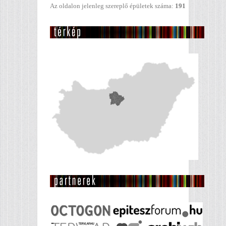
Az oldalon jelenleg szereplő épületek száma:
191