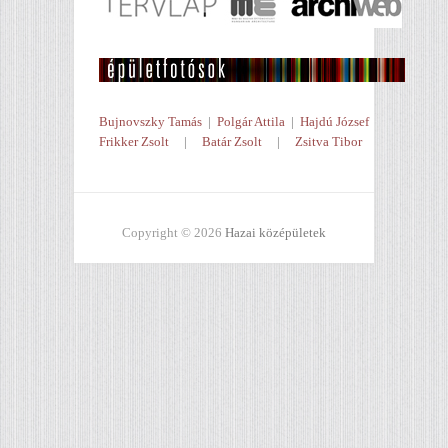
Bujnovszky Tamás
|
Polgár Attila
|
Hajdú József
Frikker Zsolt
|
Batár Zsolt
|
Zsitva Tibor
Copyright © 2026
Hazai középületek