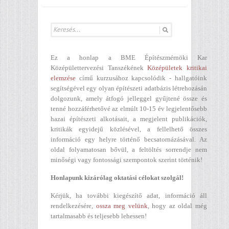
Ez a honlap a BME Építészmérnöki Kar
Középülettervezési Tanszékének
Középületek kritikai
elemzése
című kurzusához kapcsolódik - hallgatóink
segítségével egy olyan építészeti adatbázis létrehozásán
dolgozunk, amely átfogó jelleggel gyűjtené össze és
tenné hozzáférhetővé az elmúlt 10-15 év legjelentősebb
hazai építészeti alkotásait, a megjelent publikációk,
kritikák egyidejű közlésével, a fellelhető összes
információ egy helyre történő becsatornázásával. Az
oldal folyamatosan bővül, a feltöltés sorrendje nem
minőségi vagy fontossági szempontok szerint történik!
Honlapunk kizárólag oktatási célokat szolgál!
Kérjük, ha további kiegészítő adat, információ áll
rendelkezésére,
ossza meg velünk
, hogy az oldal még
tartalmasabb és teljesebb lehessen!