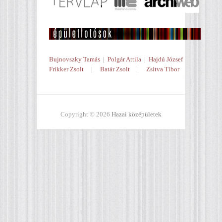
Bujnovszky Tamás
|
Polgár Attila
|
Hajdú József
Frikker Zsolt
|
Batár Zsolt
|
Zsitva Tibor
Copyright © 2026
Hazai középületek