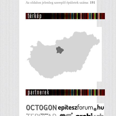
Az oldalon jelenleg szereplő épületek száma:
191