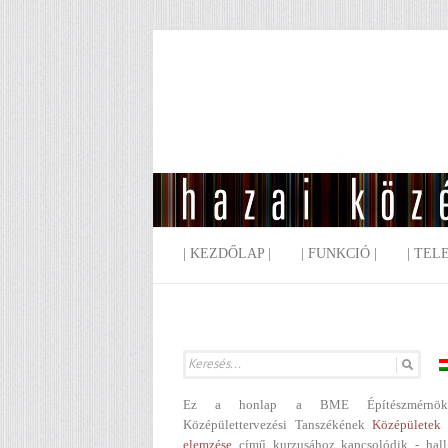
| KEZDŐLAP |
| FUNKCIÓ |
| TEL
Ez a honlap a BME Építészmérnök
Középülettervezési Tanszékének
Középületek 
elemzése
című kurzusához kapcsolódik - hall