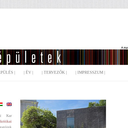
EPÜLÉS |
| ÉV |
| TERVEZŐK |
| IMPRESSZUM |
i Kar
kritikai
gatóink