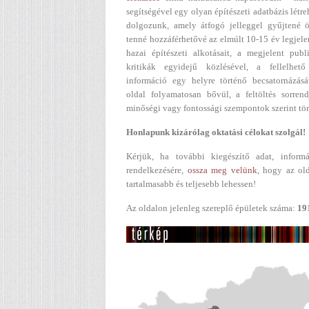
segítségével egy olyan építészeti adatbázis létr
dolgozunk, amely átfogó jelleggel gyűjtené ö
tenné hozzáférhetővé az elmúlt 10-15 év legjel
hazai építészeti alkotásait, a megjelent publ
kritikák egyidejű közlésével, a fellelhető
információ egy helyre történő becsatornázásá
oldal folyamatosan bővül, a feltöltés sorren
minőségi vagy fontossági szempontok szerint tör
Honlapunk kizárólag oktatási célokat szolgál!
Kérjük, ha további kiegészítő adat, informá
rendelkezésére,
ossza meg velünk
, hogy az ol
tartalmasabb és teljesebb lehessen!
Az oldalon jelenleg szereplő épületek száma:
19