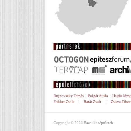
Bujnovszky Tamás
|
Polgár Attila
|
Hajdú Józse
Frikker Zsolt
|
Batár Zsolt
|
Zsitva Tibor
Copyright © 2026
Hazai középületek