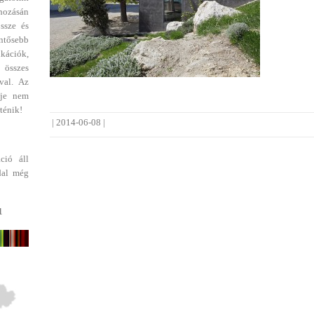
ehozásán
ssze és
entősebb
ikációk,
 összes
val. Az
dje nem
ténik!
|
2014-06-08
|
ció áll
dal még
1