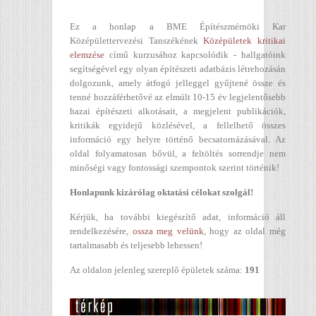
Ez a honlap a BME Építészmérnöki Kar
Középülettervezési Tanszékének
Középületek kritikai
elemzése
című kurzusához kapcsolódik - hallgatóink
segítségével egy olyan építészeti adatbázis létrehozásán
dolgozunk, amely átfogó jelleggel gyűjtené össze és
tenné hozzáférhetővé az elmúlt 10-15 év legjelentősebb
hazai építészeti alkotásait, a megjelent publikációk,
kritikák egyidejű közlésével, a fellelhető összes
információ egy helyre történő becsatornázásával. Az
oldal folyamatosan bővül, a feltöltés sorrendje nem
minőségi vagy fontossági szempontok szerint történik!
Honlapunk kizárólag oktatási célokat szolgál!
Kérjük, ha további kiegészítő adat, információ áll
rendelkezésére,
ossza meg velünk
, hogy az oldal még
tartalmasabb és teljesebb lehessen!
Az oldalon jelenleg szereplő épületek száma:
191