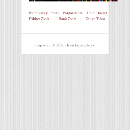
Bujnovszky Tamás
|
Polgár Attila
|
Hajdú József
Frikker Zsolt
|
Batár Zsolt
|
Zsitva Tibor
Copyright © 2026
Hazai középületek