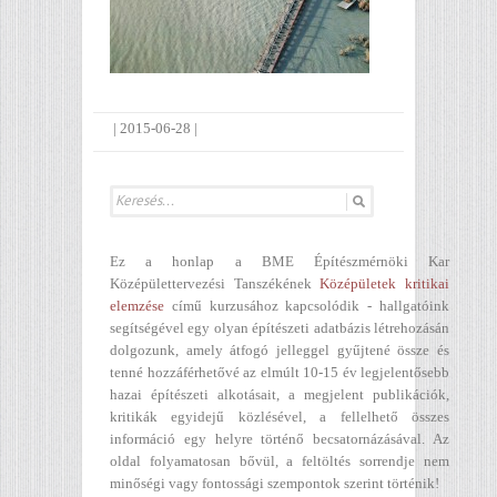
|
2015-06-28
|
Ez a honlap a BME Építészmérnöki Kar
Középülettervezési Tanszékének
Középületek kritikai
elemzése
című kurzusához kapcsolódik - hallgatóink
segítségével egy olyan építészeti adatbázis létrehozásán
dolgozunk, amely átfogó jelleggel gyűjtené össze és
tenné hozzáférhetővé az elmúlt 10-15 év legjelentősebb
hazai építészeti alkotásait, a megjelent publikációk,
kritikák egyidejű közlésével, a fellelhető összes
információ egy helyre történő becsatornázásával. Az
oldal folyamatosan bővül, a feltöltés sorrendje nem
minőségi vagy fontossági szempontok szerint történik!