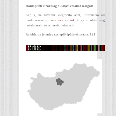
Honlapunk kizárólag oktatási célokat szolgál!
Kérjük, ha további kiegészítő adat, információ áll
rendelkezésére,
ossza meg velünk
, hogy az oldal még
tartalmasabb és teljesebb lehessen!
Az oldalon jelenleg szereplő épületek száma:
191