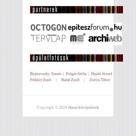
Bujnovszky Tamás
|
Polgár Attila
|
Hajdú József
Frikker Zsolt
|
Batár Zsolt
|
Zsitva Tibor
Copyright © 2026
Hazai középületek