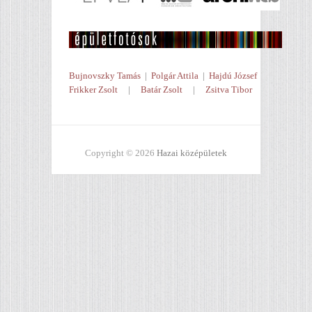
Bujnovszky Tamás
|
Polgár Attila
|
Hajdú József
Frikker Zsolt
|
Batár Zsolt
|
Zsitva Tibor
Copyright © 2026
Hazai középületek