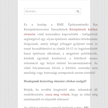
Ez a honlap a BME Építészmérnöki Kar
Középülettervezési Tanszékének
Középületek kritikai
elemzése
című kurzusához kapcsolódik - hallgatóink
segítségével egy olyan építészeti adatbázis létrehozásán
dolgozunk, amely átfogó jelleggel gyűjtené össze és
tenné hozzáférhetővé az elmúlt 10-15 év legjelentősebb
hazai építészeti alkotásait, a megjelent publikációk,
kritikák egyidejű közlésével, a fellelhető összes
információ egy helyre történő becsatornázásával. Az
oldal folyamatosan bővül, a feltöltés sorrendje nem
minőségi vagy fontossági szempontok szerint történik!
Honlapunk kizárólag oktatási célokat szolgál!
Kérjük, ha további kiegészítő adat, információ áll
rendelkezésére,
ossza meg velünk
, hogy az oldal még
tartalmasabb és teljesebb lehessen!
Az oldalon jelenleg szereplő épületek száma:
191