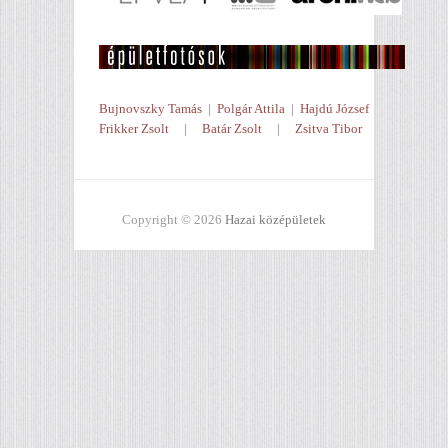
Bujnovszky Tamás
|
Polgár Attila
|
Hajdú József
Frikker Zsolt
|
Batár Zsolt
|
Zsitva Tibor
Copyright © 2026
Hazai középületek