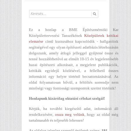
Ez a honlap a BME Építészmérnöki Kar
Középülettervezési Tanszékének
Középületek kritikai
elemzése
című kurzusához kapcsolódik - hallgatóink
segítségével egy olyan építészeti adatbázis létrehozásán
dolgozunk, amely átfogó jelleggel gyűjtené össze és
tenné hozzáférhetővé az elmúlt 10-15 év legjelentősebb
hazai építészeti alkotásait, a megjelent publikációk,
kritikák egyidejű közlésével, a fellelhető összes
információ egy helyre történő becsatornázásával. Az
oldal folyamatosan bővül, a feltöltés sorrendje nem
minőségi vagy fontossági szempontok szerint történik!
Honlapunk kizárólag oktatási célokat szolgál!
Kérjük, ha további kiegészítő adat, információ áll
rendelkezésére,
ossza meg velünk
, hogy az oldal még
tartalmasabb és teljesebb lehessen!
Az oldalon jelenleg szereplő épületek száma:
191