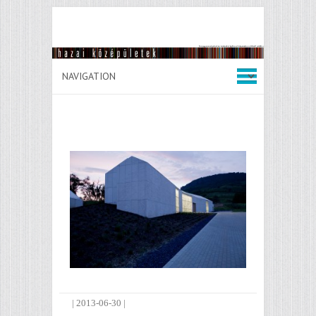
|
2013-06-30
|