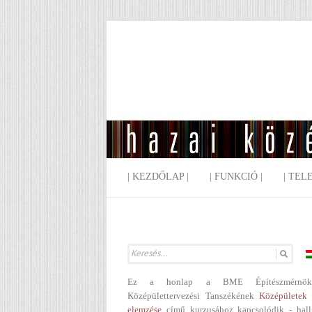
| KEZDŐLAP |
| FUNKCIÓ |
| TEL
Ez a honlap a BME Építészmérnök
Középülettervezési Tanszékének
Középületek 
elemzése
című kurzusához kapcsolódik - hall