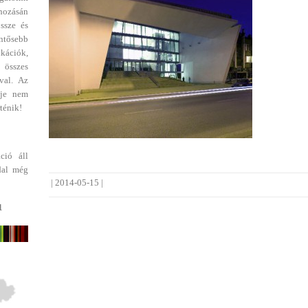
ehozásán
ssze és
entősebb
ikációk,
 összes
val. Az
dje nem
ténik!
ció áll
dal még
|
2014-05-15
|
1