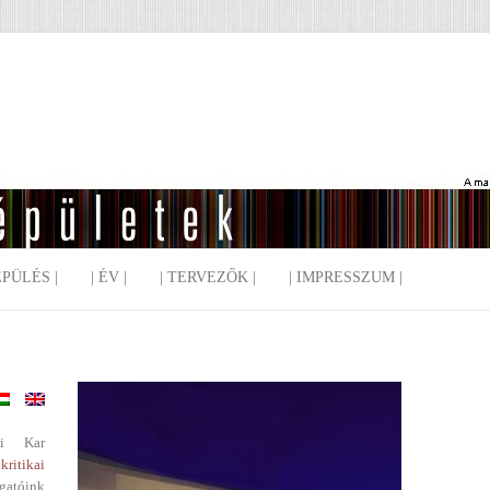
EPÜLÉS |
| ÉV |
| TERVEZŐK |
| IMPRESSZUM |
i Kar
kritikai
gatóink