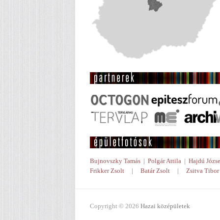
Bujnovszky Tamás
|
Polgár Attila
|
Hajdú Józse
Frikker Zsolt
|
Batár Zsolt
|
Zsitva Tibor
Copyright © 2026
Hazai középületek