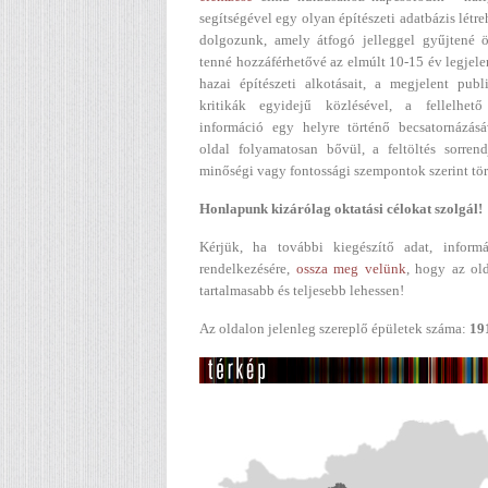
segítségével egy olyan építészeti adatbázis létr
dolgozunk, amely átfogó jelleggel gyűjtené ö
tenné hozzáférhetővé az elmúlt 10-15 év legjel
hazai építészeti alkotásait, a megjelent publ
kritikák egyidejű közlésével, a fellelhető
információ egy helyre történő becsatornázásá
oldal folyamatosan bővül, a feltöltés sorren
minőségi vagy fontossági szempontok szerint tör
Honlapunk kizárólag oktatási célokat szolgál!
Kérjük, ha további kiegészítő adat, informá
rendelkezésére,
ossza meg velünk
, hogy az ol
tartalmasabb és teljesebb lehessen!
Az oldalon jelenleg szereplő épületek száma:
19