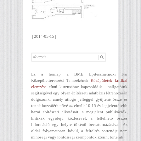
|
2014-05-15
|
Ez a honlap a BME Építészmérnöki Kar
Középülettervezési Tanszékének
Középületek kritikai
elemzése
című kurzusához kapcsolódik - hallgatóink
segítségével egy olyan építészeti adatbázis létrehozásán
dolgozunk, amely átfogó jelleggel gyűjtené össze és
tenné hozzáférhetővé az elmúlt 10-15 év legjelentősebb
hazai építészeti alkotásait, a megjelent publikációk,
kritikák egyidejű közlésével, a fellelhető összes
információ egy helyre történő becsatornázásával. Az
oldal folyamatosan bővül, a feltöltés sorrendje nem
minőségi vagy fontossági szempontok szerint történik!