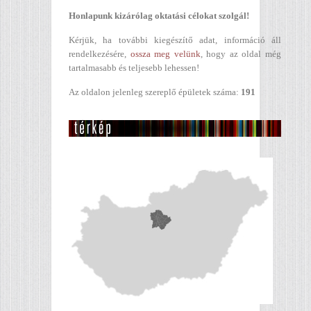
Honlapunk kizárólag oktatási célokat szolgál!
Kérjük, ha további kiegészítő adat, információ áll
rendelkezésére,
ossza meg velünk
, hogy az oldal még
tartalmasabb és teljesebb lehessen!
Az oldalon jelenleg szereplő épületek száma:
191