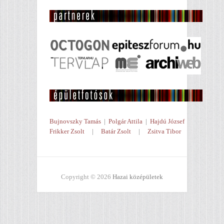
Bujnovszky Tamás
|
Polgár Attila
|
Hajdú József
Frikker Zsolt
|
Batár Zsolt
|
Zsitva Tibor
Copyright © 2026
Hazai középületek