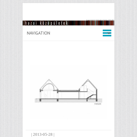
|
2013-05-28
|