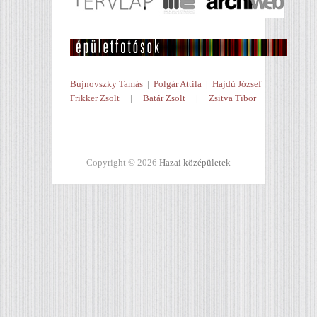
Bujnovszky Tamás
|
Polgár Attila
|
Hajdú József
Frikker Zsolt
|
Batár Zsolt
|
Zsitva Tibor
Copyright © 2026
Hazai középületek