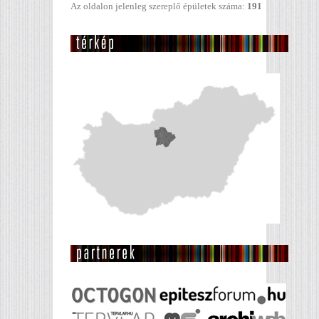
Az oldalon jelenleg szereplő épületek száma:
191