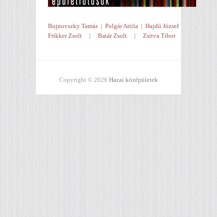
Bujnovszky Tamás
|
Polgár Attila
|
Hajdú József
Frikker Zsolt
|
Batár Zsolt
|
Zsitva Tibor
Copyright © 2026
Hazai középületek