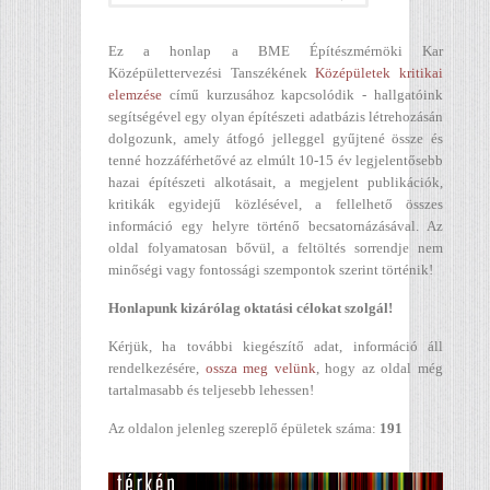
Ez a honlap a BME Építészmérnöki Kar
Középülettervezési Tanszékének
Középületek kritikai
elemzése
című kurzusához kapcsolódik - hallgatóink
segítségével egy olyan építészeti adatbázis létrehozásán
dolgozunk, amely átfogó jelleggel gyűjtené össze és
tenné hozzáférhetővé az elmúlt 10-15 év legjelentősebb
hazai építészeti alkotásait, a megjelent publikációk,
kritikák egyidejű közlésével, a fellelhető összes
információ egy helyre történő becsatornázásával. Az
oldal folyamatosan bővül, a feltöltés sorrendje nem
minőségi vagy fontossági szempontok szerint történik!
Honlapunk kizárólag oktatási célokat szolgál!
Kérjük, ha további kiegészítő adat, információ áll
rendelkezésére,
ossza meg velünk
, hogy az oldal még
tartalmasabb és teljesebb lehessen!
Az oldalon jelenleg szereplő épületek száma:
191