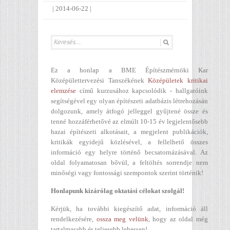
|
2014-06-22
|
Ez a honlap a BME Építészmérnöki Kar
Középülettervezési Tanszékének
Középületek kritikai
elemzése
című kurzusához kapcsolódik - hallgatóink
segítségével egy olyan építészeti adatbázis létrehozásán
dolgozunk, amely átfogó jelleggel gyűjtené össze és
tenné hozzáférhetővé az elmúlt 10-15 év legjelentősebb
hazai építészeti alkotásait, a megjelent publikációk,
kritikák egyidejű közlésével, a fellelhető összes
információ egy helyre történő becsatornázásával. Az
oldal folyamatosan bővül, a feltöltés sorrendje nem
minőségi vagy fontossági szempontok szerint történik!
Honlapunk kizárólag oktatási célokat szolgál!
Kérjük, ha további kiegészítő adat, információ áll
rendelkezésére,
ossza meg velünk
, hogy az oldal még
tartalmasabb és teljesebb lehessen!