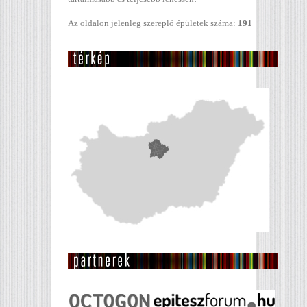
Az oldalon jelenleg szereplő épületek száma:
191