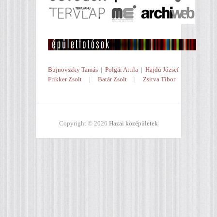
Bujnovszky Tamás
|
Polgár Attila
|
Hajdú József
Frikker Zsolt
|
Batár Zsolt
|
Zsitva Tibor
Copyright © 2026
Hazai középületek