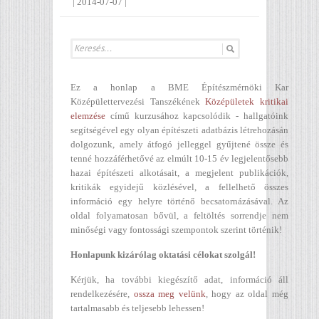
|
2014-07-07
|
Ez a honlap a BME Építészmérnöki Kar
Középülettervezési Tanszékének
Középületek kritikai
elemzése
című kurzusához kapcsolódik - hallgatóink
segítségével egy olyan építészeti adatbázis létrehozásán
dolgozunk, amely átfogó jelleggel gyűjtené össze és
tenné hozzáférhetővé az elmúlt 10-15 év legjelentősebb
hazai építészeti alkotásait, a megjelent publikációk,
kritikák egyidejű közlésével, a fellelhető összes
információ egy helyre történő becsatornázásával. Az
oldal folyamatosan bővül, a feltöltés sorrendje nem
minőségi vagy fontossági szempontok szerint történik!
Honlapunk kizárólag oktatási célokat szolgál!
Kérjük, ha további kiegészítő adat, információ áll
rendelkezésére,
ossza meg velünk
, hogy az oldal még
tartalmasabb és teljesebb lehessen!