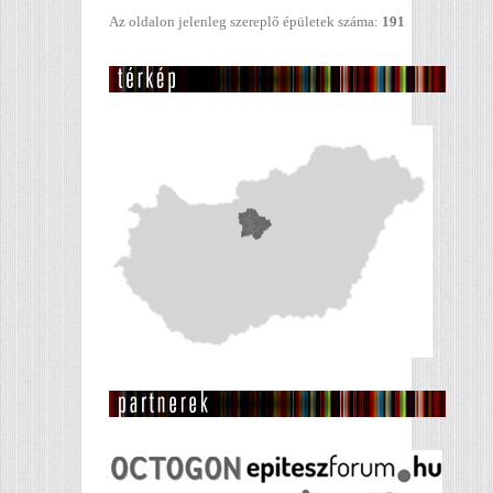
Az oldalon jelenleg szereplő épületek száma:
191