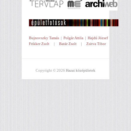
Bujnovszky Tamás
|
Polgár Attila
|
Hajdú József
Frikker Zsolt
|
Batár Zsolt
|
Zsitva Tibor
Copyright © 2026
Hazai középületek