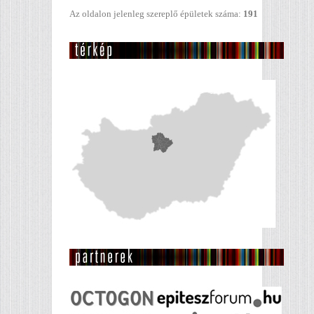
Az oldalon jelenleg szereplő épületek száma:
191