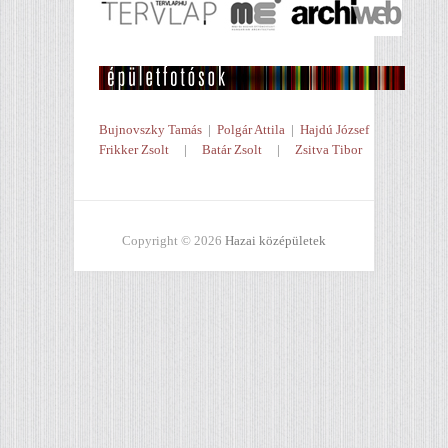
Bujnovszky Tamás
|
Polgár Attila
|
Hajdú József
Frikker Zsolt
|
Batár Zsolt
|
Zsitva Tibor
Copyright © 2026
Hazai középületek