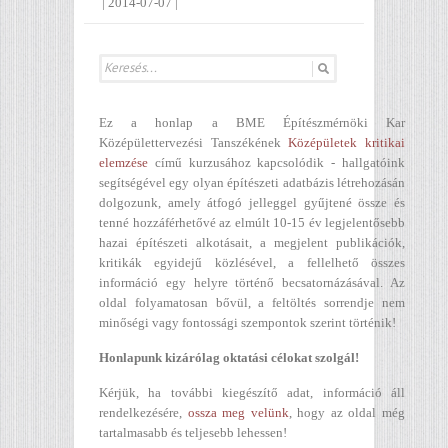
|
2014-07-07
|
Ez a honlap a BME Építészmérnöki Kar
Középülettervezési Tanszékének
Középületek kritikai
elemzése
című kurzusához kapcsolódik - hallgatóink
segítségével egy olyan építészeti adatbázis létrehozásán
dolgozunk, amely átfogó jelleggel gyűjtené össze és
tenné hozzáférhetővé az elmúlt 10-15 év legjelentősebb
hazai építészeti alkotásait, a megjelent publikációk,
kritikák egyidejű közlésével, a fellelhető összes
információ egy helyre történő becsatornázásával. Az
oldal folyamatosan bővül, a feltöltés sorrendje nem
minőségi vagy fontossági szempontok szerint történik!
Honlapunk kizárólag oktatási célokat szolgál!
Kérjük, ha további kiegészítő adat, információ áll
rendelkezésére,
ossza meg velünk
, hogy az oldal még
tartalmasabb és teljesebb lehessen!