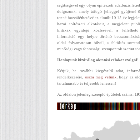
segítségével egy olyan építészeti adatbázis létr
dolgozunk, amely átfogó jelleggel gyűjtené ö
tenné hozzáférhetővé az elmúlt 10-15 év legjel
hazai építészeti alkotásait, a megjelent publ
kritikák egyidejű közlésével, a fellelhető
információ egy helyre történő becsatornázásá
oldal folyamatosan bővül, a feltöltés sorren
minőségi vagy fontossági szempontok szerint tör
Honlapunk kizárólag oktatási célokat szolgál!
Kérjük, ha további kiegészítő adat, informá
rendelkezésére,
ossza meg velünk
, hogy az ol
tartalmasabb és teljesebb lehessen!
Az oldalon jelenleg szereplő épületek száma:
19