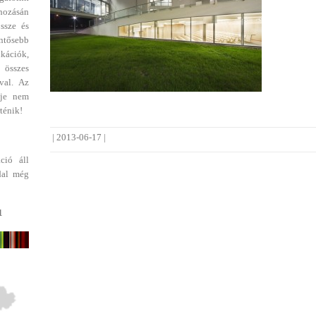
ehozásán
ssze és
entősebb
ikációk,
 összes
val. Az
dje nem
ténik!
|
2013-06-17
|
ció áll
dal még
1