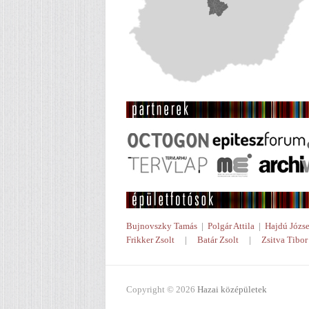
Bujnovszky Tamás
|
Polgár Attila
|
Hajdú Józse
Frikker Zsolt
|
Batár Zsolt
|
Zsitva Tibor
Copyright © 2026
Hazai középületek