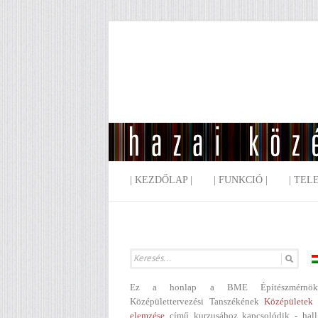
| KEZDŐLAP |
| FUNKCIÓ |
| TEL
Ez a honlap a BME Építészmérnök
Középülettervezési Tanszékének
Középületek 
elemzése
című kurzusához kapcsolódik - hall