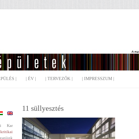
EPÜLÉS |
| ÉV |
| TERVEZŐK |
| IMPRESSZUM |
11 süllyesztés
i Kar
kritikai
gatóink