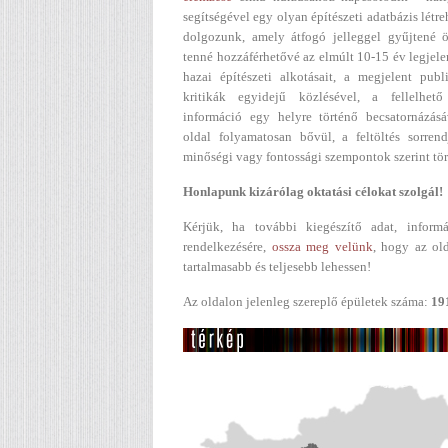
segítségével egy olyan építészeti adatbázis létr
dolgozunk, amely átfogó jelleggel gyűjtené ö
tenné hozzáférhetővé az elmúlt 10-15 év legjel
hazai építészeti alkotásait, a megjelent publ
kritikák egyidejű közlésével, a fellelhető
információ egy helyre történő becsatornázásá
oldal folyamatosan bővül, a feltöltés sorren
minőségi vagy fontossági szempontok szerint tör
Honlapunk kizárólag oktatási célokat szolgál!
Kérjük, ha további kiegészítő adat, informá
rendelkezésére,
ossza meg velünk
, hogy az ol
tartalmasabb és teljesebb lehessen!
Az oldalon jelenleg szereplő épületek száma:
19