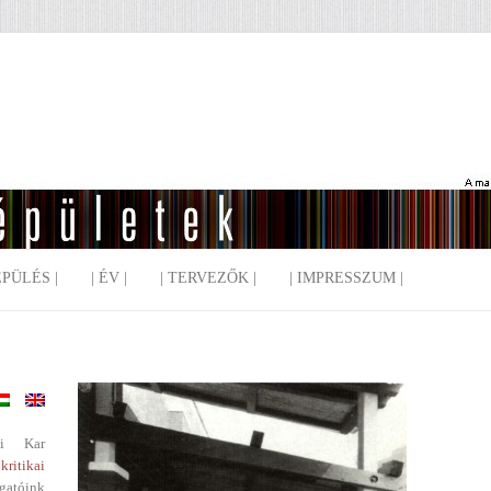
EPÜLÉS |
| ÉV |
| TERVEZŐK |
| IMPRESSZUM |
i Kar
kritikai
gatóink