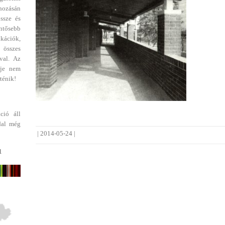
ehozásán
ssze és
entősebb
ikációk,
 összes
val. Az
dje nem
ténik!
ció áll
dal még
|
2014-05-24
|
1