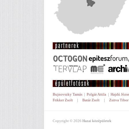
Bujnovszky Tamás
|
Polgár Attila
|
Hajdú Józse
Frikker Zsolt
|
Batár Zsolt
|
Zsitva Tibor
Copyright © 2026
Hazai középületek