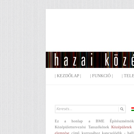
| KEZDŐLAP |
| FUNKCIÓ |
| TEL
Ez a honlap a BME Építészmérnök
Középülettervezési Tanszékének
Középületek 
elemzése
című kurzusához kapcsolódik - hall