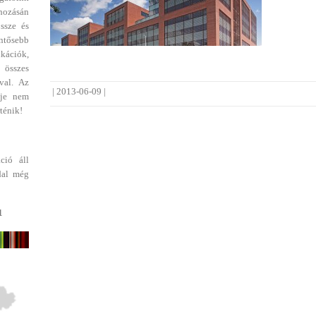
ehozásán
ssze és
entősebb
ikációk,
 összes
val. Az
|
2013-06-09
|
dje nem
ténik!
ció áll
dal még
1