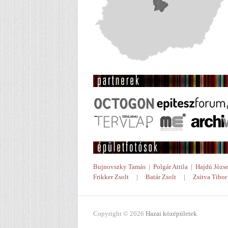
Bujnovszky Tamás
|
Polgár Attila
|
Hajdú Józse
Frikker Zsolt
|
Batár Zsolt
|
Zsitva Tibor
Copyright © 2026
Hazai középületek