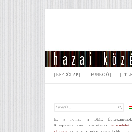
| KEZDŐLAP |
| FUNKCIÓ |
| TEL
Ez a honlap a BME Építészmérnök
Középülettervezési Tanszékének
Középületek 
elemzése
című kurzusához kapcsolódik - hall