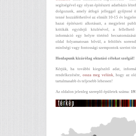
segítségével egy olyan építészeti adatbázis létr
dolgozunk, amely átfogó jelleggel gyűjtené ö
tenné hozzáférhetővé az elmúlt 10-15 év legjel
hazai építészeti alkotásait, a megjelent publ
kritikák egyidejű közlésével, a fellelhető
információ egy helyre történő becsatornázásá
oldal folyamatosan bővül, a feltöltés sorren
minőségi vagy fontossági szempontok szerint tör
Honlapunk kizárólag oktatási célokat szolgál!
Kérjük, ha további kiegészítő adat, informá
rendelkezésére,
ossza meg velünk
, hogy az ol
tartalmasabb és teljesebb lehessen!
Az oldalon jelenleg szereplő épületek száma:
19