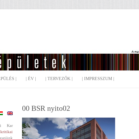
EPÜLÉS |
| ÉV |
| TERVEZŐK |
| IMPRESSZUM |
00 BSR nyito02
i Kar
kritikai
gatóink