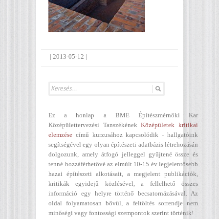
|
2013-05-12
|
Ez a honlap a BME Építészmérnöki Kar
Középülettervezési Tanszékének
Középületek kritikai
elemzése
című kurzusához kapcsolódik - hallgatóink
segítségével egy olyan építészeti adatbázis létrehozásán
dolgozunk, amely átfogó jelleggel gyűjtené össze és
tenné hozzáférhetővé az elmúlt 10-15 év legjelentősebb
hazai építészeti alkotásait, a megjelent publikációk,
kritikák egyidejű közlésével, a fellelhető összes
információ egy helyre történő becsatornázásával. Az
oldal folyamatosan bővül, a feltöltés sorrendje nem
minőségi vagy fontossági szempontok szerint történik!