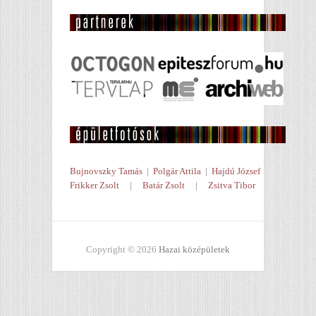
Bujnovszky Tamás
|
Polgár Attila
|
Hajdú József
Frikker Zsolt
|
Batár Zsolt
|
Zsitva Tibor
Copyright © 2026
Hazai középületek