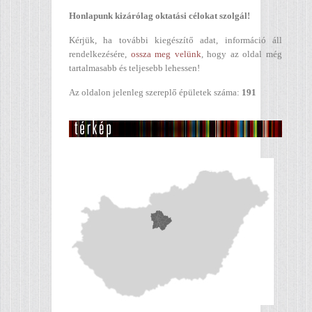
Honlapunk kizárólag oktatási célokat szolgál!
Kérjük, ha további kiegészítő adat, információ áll
rendelkezésére,
ossza meg velünk
, hogy az oldal még
tartalmasabb és teljesebb lehessen!
Az oldalon jelenleg szereplő épületek száma:
191