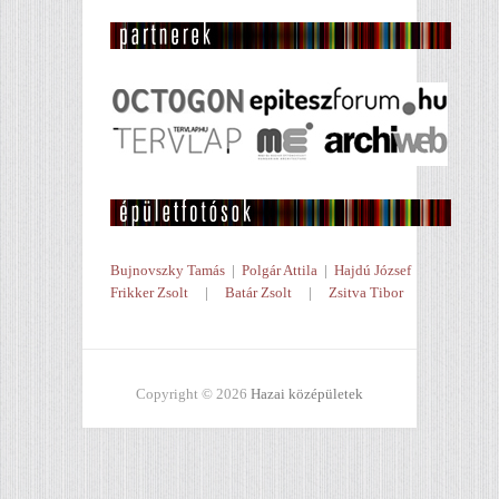
Bujnovszky Tamás
|
Polgár Attila
|
Hajdú József
Frikker Zsolt
|
Batár Zsolt
|
Zsitva Tibor
Copyright © 2026
Hazai középületek