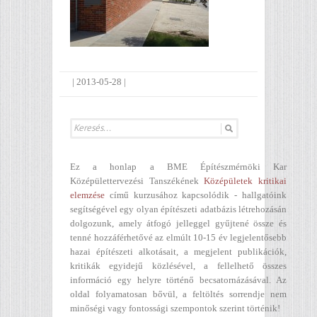
|
2013-05-28
|
Ez a honlap a BME Építészmérnöki Kar
Középülettervezési Tanszékének
Középületek kritikai
elemzése
című kurzusához kapcsolódik - hallgatóink
segítségével egy olyan építészeti adatbázis létrehozásán
dolgozunk, amely átfogó jelleggel gyűjtené össze és
tenné hozzáférhetővé az elmúlt 10-15 év legjelentősebb
hazai építészeti alkotásait, a megjelent publikációk,
kritikák egyidejű közlésével, a fellelhető összes
információ egy helyre történő becsatornázásával. Az
oldal folyamatosan bővül, a feltöltés sorrendje nem
minőségi vagy fontossági szempontok szerint történik!