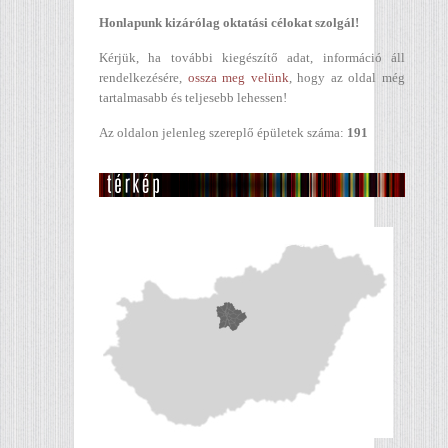
Honlapunk kizárólag oktatási célokat szolgál!
Kérjük, ha további kiegészítő adat, információ áll
rendelkezésére,
ossza meg velünk
, hogy az oldal még
tartalmasabb és teljesebb lehessen!
Az oldalon jelenleg szereplő épületek száma:
191