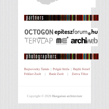
Bujnovszky Tamás
|
Polgár Attila
|
Hajdú József
Frikker Zsolt
|
Batár Zsolt
|
Zsitva Tibor
Copyright © 2026
Hungarian architecture